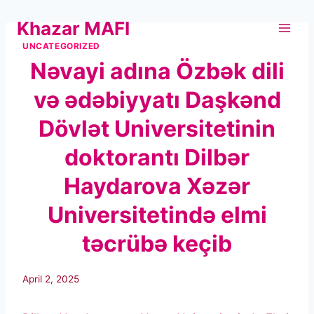
Skip
Khazar MAFI
to
content
UNCATEGORIZED
Nəvayi adına Özbək dili
və ədəbiyyatı Daşkənd
Dövlət Universitetinin
doktorantı Dilbər
Haydarova Xəzər
Universitetində elmi
təcrübə keçib
April 2, 2025