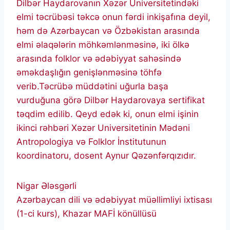
Dilbər Haydarovanın Xəzər Universitetindəki
elmi təcrübəsi təkcə onun fərdi inkişafına deyil,
həm də Azərbaycan və Özbəkistan arasında
elmi əlaqələrin möhkəmlənməsinə, iki ölkə
arasında folklor və ədəbiyyat sahəsində
əməkdaşlığın genişlənməsinə töhfə
verib.Təcrübə müddətini uğurla başa
vurduğuna görə Dilbər Haydarovaya sertifikat
təqdim edilib. Qeyd edək ki, onun elmi işinin
ikinci rəhbəri Xəzər Universitetinin Mədəni
Antropologiya və Folklor İnstitutunun
koordinatoru, dosent Aynur Qəzənfərqızıdır.
Nigar Ələsgərli
Azərbaycan dili və ədəbiyyat müəllimliyi ixtisası
(1-ci kurs), Khazar MAFİ könüllüsü