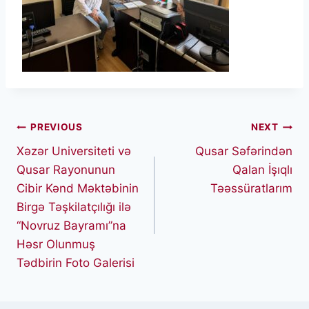
Post
PREVIOUS
NEXT
Xəzər Universiteti və
Qusar Səfərindən
navigation
Qusar Rayonunun
Qalan İşıqlı
Cibir Kənd Məktəbinin
Təəssüratlarım
Birgə Təşkilatçılığı ilə
“Novruz Bayramı”na
Həsr Olunmuş
Tədbirin Foto Galerisi