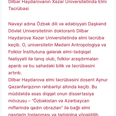
Dilbər Haydarovanın Xəzər Universitetində Elmi
Təcrübəsi
Nəvayi adına Özbək dili və ədəbiyyatı Daşkənd
Dövlət Universitetinin doktorantı Dilbər
Haydarova Xəzər Universitetində elmi təcrübə
keçib. O, universitetin Mədəni Antropologiya və
Folklor İnstitutuna gələrək elmi-tədqiqat
fəaliyyəti ilə tanış olub, folklor araşdırmaları
aparıb və bu sahədəki bilik və təcrübəsini
artırıb.
Dilbər Haydarova elmi təcrübəsini dosent Aynur
Qəzənfərqızının rəhbərliyi altında keçib. Bu
müddətdə əsas diqqət onun dissertasiya
mövzusu – “Özbəkistan və Azərbaycan
miflərində qadın obrazları” ilə bağlı elmi
nəşrlərin toplanması və tədqiqinə yönəldilib.