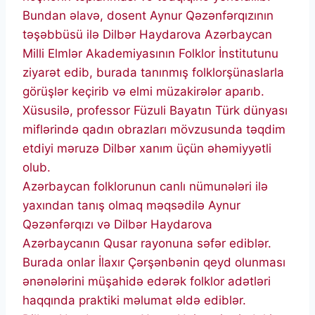
Bundan əlavə, dosent Aynur Qəzənfərqızının
təşəbbüsü ilə Dilbər Haydarova Azərbaycan
Milli Elmlər Akademiyasının Folklor İnstitutunu
ziyarət edib, burada tanınmış folklorşünaslarla
görüşlər keçirib və elmi müzakirələr aparıb.
Xüsusilə, professor Füzuli Bayatın Türk dünyası
miflərində qadın obrazları mövzusunda təqdim
etdiyi məruzə Dilbər xanım üçün əhəmiyyətli
olub.
Azərbaycan folklorunun canlı nümunələri ilə
yaxından tanış olmaq məqsədilə Aynur
Qəzənfərqızı və Dilbər Haydarova
Azərbaycanın Qusar rayonuna səfər ediblər.
Burada onlar İlaxır Çərşənbənin qeyd olunması
ənənələrini müşahidə edərək folklor adətləri
haqqında praktiki məlumat əldə ediblər.