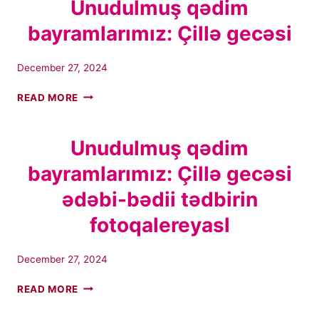
Unudulmuş qədim
GECƏSI”
bayramlarımız: Çillə gecəsi
ADLI
ƏDƏBI-
BƏDII
December 27, 2024
TƏDBIRIN
FOTO
UNUDULMUŞ
READ MORE
QALEREYASI
QƏDIM
BAYRAMLARIMIZ:
ÇILLƏ
Unudulmuş qədim
GECƏSI
bayramlarımız: Çillə gecəsi
ədəbi-bədii tədbirin
fotoqalereyasl
December 27, 2024
UNUDULMUŞ
READ MORE
QƏDIM
BAYRAMLARIMIZ: