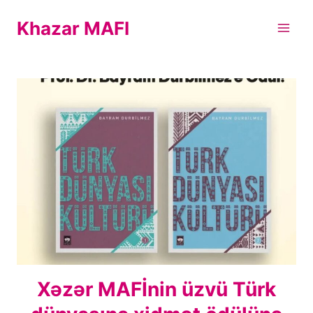
Skip
Khazar MAFI
to
content
Xəzər MAFİnin üzvü Türk