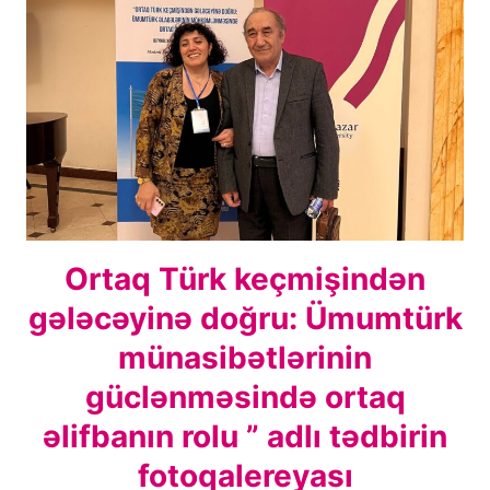
ADLI
ƏDƏBI-
BƏDII
GECƏNIN
FOTOQALEREYASI
Ortaq Türk keçmişindən
gələcəyinə doğru: Ümumtürk
münasibətlərinin
güclənməsində ortaq
əlifbanın rolu ” adlı tədbirin
fotoqalereyası