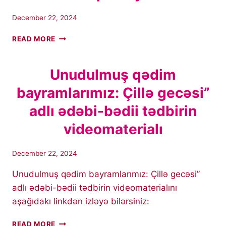
December 22, 2024
ORTAQ
READ MORE
TÜRK
KEÇMIŞINDƏN
GƏLƏCƏYINƏ
Unudulmuş qədim
DOĞRU:
bayramlarımız: Çillə gecəsi”
ÜMUMTÜRK
MÜNASIBƏTLƏRININ
adlı ədəbi-bədii tədbirin
GÜCLƏNMƏSINDƏ
ORTAQ
videomaterialı
ƏLIFBANIN
ROLU
”
December 22, 2024
ADLI
Unudulmuş qədim bayramlarımız: Çillə gecəsi”
TƏDBIRIN
FOTOQALEREYASI
adlı ədəbi-bədii tədbirin videomaterialını
aşağıdakı linkdən izləyə bilərsiniz:
UNUDULMUŞ
READ MORE