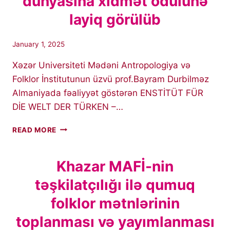
dünyasına xidmət ödülünə
layiq görülüb
January 1, 2025
Xəzər Universiteti Mədəni Antropologiya və
Folklor İnstitutunun üzvü prof.Bayram Durbilməz
Almaniyada fəaliyyət göstərən ENSTİTÜT FÜR
DİE WELT DER TÜRKEN –…
XƏZƏR
READ MORE
MAFİNIN
ÜZVÜ
TÜRK
Khazar MAFİ-nin
DÜNYASINA
təşkilatçılığı ilə qumuq
XIDMƏT
ÖDÜLÜNƏ
folklor mətnlərinin
LAYIQ
GÖRÜLÜB
toplanması və yayımlanması