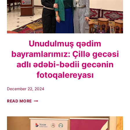
Unudulmuş qədim
bayramlarımız: Çillə gecəsi
adlı ədəbi-bədii gecənin
fotoqalereyası
December 22, 2024
UNUDULMUŞ
READ MORE
QƏDIM
BAYRAMLARIMIZ:
ÇILLƏ
GECƏSI