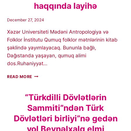
haqqında layihə
December 27, 2024
Xəzər Universiteti Mədəni Antropologiya və
Folklor İnstitutu Qumuq folklor mətnlərinin kitab
şəklində yayımlayacaq. Bununla bağlı,
Dağıstanda yaşayan, qumuq alimi
dos.Ruhaniyyat…
KHAZAR
READ MORE
MAFİ-
NIN
TƏŞKILATÇILIĞI
“Türkdilli Dövlətlərin
ILƏ
Sammiti”ndən Türk
QUMUQ
FOLKLOR
Dövlətləri birliyi”nə gedən
MƏTNLƏRININ
TOPLANMASI
yol Beynəlxalq elmi
VƏ