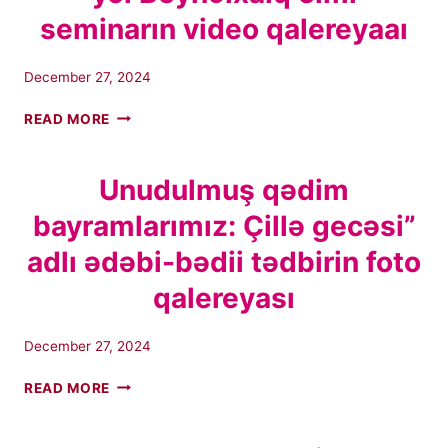
YAYIMLANMASI
seminarın video qalereyaaı
HAQQINDA
LAYIHƏ
December 27, 2024
“TÜRKDILLI
READ MORE
DÖVLƏTLƏRIN
SAMMITI”NDƏN
TÜRK
Unudulmuş qədim
DÖVLƏTLƏRI
bayramlarımız: Çillə gecəsi”
BIRLIYI”NƏ
GEDƏN
adlı ədəbi-bədii tədbirin foto
YOL
BEYNƏLXALQ
qalereyası
ELMI
SEMINARIN
VIDEO
December 27, 2024
QALEREYAAI
UNUDULMUŞ
READ MORE
QƏDIM
BAYRAMLARIMIZ:
ÇILLƏ