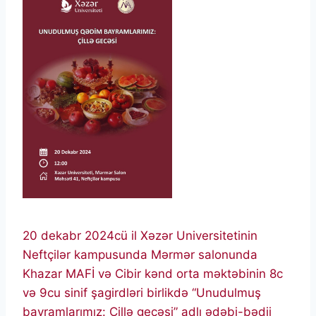
20 dekabr 2024cü il Xəzər Universitetinin
Neftçilər kampusunda Mərmər salonunda
Khazar MAFİ və Cibir kənd orta məktəbinin 8c
və 9cu sinif şagirdləri birlikdə “Unudulmuş
bayramlarımız: Çillə gecəsi” adlı ədəbi-bədii