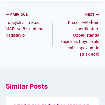
Post
PREVIOUS
NEXT
Türkiyəli alim Xəzər
Khazar MAFİ-nin
navigation
MAFİ-yə öz kitabını
koordinatoru
bağışlayıb
Özbəkistanda
keçirilmiş beynəlxalq
elmi simpoziumda
iştriak edib
Similar Posts