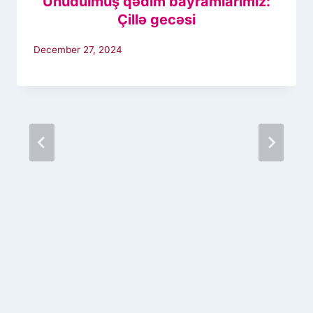
Unudulmuş qədim bayramlarımız:
Çillə gecəsi
December 27, 2024