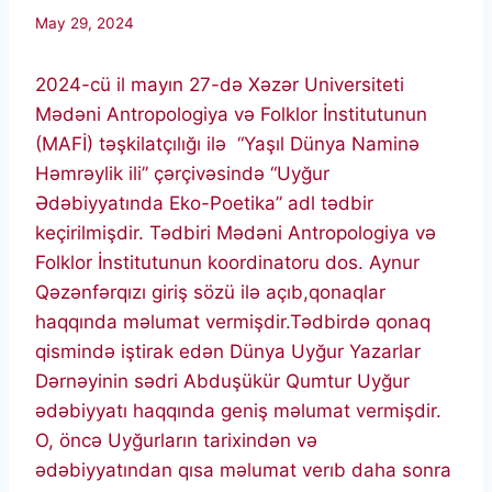
May 29, 2024
2024-cü il mayın 27-də Xəzər Universiteti
Mədəni Antropologiya və Folklor İnstitutunun
(MAFİ) təşkilatçılığı ilə “Yaşıl Dünya Naminə
Həmrəylik ili” çərçivəsində “Uyğur
Ədəbiyyatında Eko-Poetika” adl tədbir
keçirilmişdir. Tədbiri Mədəni Antropologiya və
Folklor İnstitutunun koordinatoru dos. Aynur
Qəzənfərqızı giriş sözü ilə açıb,qonaqlar
haqqında məlumat vermişdir.Tədbirdə qonaq
qismində iştirak edən Dünya Uyğur Yazarlar
Dərnəyinin sədri Abduşükür Qumtur Uyğur
ədəbiyyatı haqqında geniş məlumat vermişdir.
O, öncə Uyğurların tarixindən və
ədəbiyyatından qısa məlumat verıb daha sonra