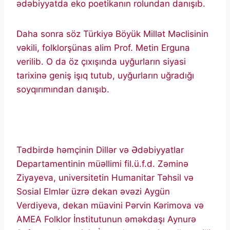
ədəbiyyatda eko poetikanın rolundan danışıb.
Daha sonra söz Türkiyə Böyük Millət Məclisinin
vəkili, folklorşünas alim Prof. Metin Erguna
verilib. O da öz çıxışında uyğurların siyasi
tarixinə geniş işıq tutub, uyğurların uğradığı
soyqırımından danışıb.
Tədbirdə həmçinin Dillər və Ədəbiyyatlar
Departamentinin müəllimi fil.ü.f.d. Zəminə
Ziyayeva, universitetin Humanitar Təhsil və
Sosial Elmlər üzrə dekan əvəzi Aygün
Verdiyeva, dekan müavini Pərvin Kərimova və
AMEA Folklor İnstitutunun əməkdaşı Aynurə